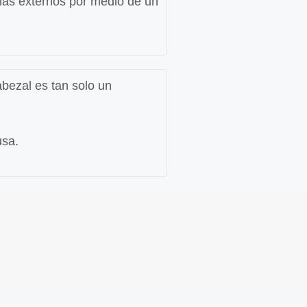
mas externos por medio de un
abezal es tan solo un
usa.