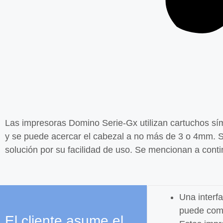
Las impresoras
Domino Serie-
Gx
u
tilizan cartuchos sí
y se puede acercar el cabezal
a no más de 3 o 4mm. S
solución
por su facilidad de uso.
Se mencionan a contin
Una interfa
puede comp
El cliente asume el