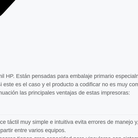
mil HP.
E
stán pensadas para embalaje primario
especial
i este es
el caso y el
producto a codificar no
es
muy com
uación las principales ventajas de estas impresoras:
ce táctil muy simple e intuitiva evita errores de manejo
artir entre varios equipos.